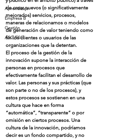
y público en el ámbito público) a través 
de crear nuevos (o significativamente 
Aprendizaje
mejorados) servicios, procesos, 
Empresa B
maneras de relacionarnos o modelos 
Gestión
de generación de valor teniendo como 
ASG/ESG
fin los clientes o usuarios de las 
organizaciones que la detentan.
El proceso de la gestión de la 
innovación supone la interacción de 
personas en procesos que 
efectivamente facilitan el desarrollo de 
valor. Las personas y sus prácticas (que 
son parte o no de los procesos), y 
estos procesos se sostienen en una 
cultura que hace en forma 
“automática”, “transparente” o por 
omisión en ciertos procesos. Una 
cultura de la innovación, podríamos 
decir es un fondo compartido, y no 