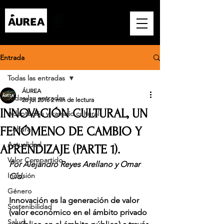
Entrada
Todas las entradas
ÁUREA
Todas las entradas
28 jul 2016
2 min de lectura
INNOVACIÓN CULTURAL, UN
Adaptación y cambio cultural
FENÓMENO DE CAMBIO Y
Cultura
Actualidad
APRENDIZAJE (PARTE 1).
Valor Compartido
Por Alejandro Reyes Arellano y Omar 
Inclusión
Cid.
Género
Innovación es la generación de valor 
Sostenibilidad
(valor económico en el ámbito privado 
Salud