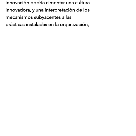
innovación podría cimentar una cultura 
innovadora, y una interpretación de los 
mecanismos subyacentes a las 
prácticas instaladas en la organización, 
que permita intervenir sobre ellas 
impulsando aquellas que faciliten que 
ésta se adapte o provoque cambios en 
el entorno.
“No es la especie más fuerte la que 
sobrevive, ni la más inteligente, sino la 
más receptiva al cambio”. Charles 
Darwin
Valor Compartido