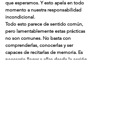
que esperamos. Y esto apela en todo 
momento a nuestra responsabilidad 
incondicional.
Todo esto parece de sentido común, 
pero lamentablemente estas prácticas 
no son comunes. No basta con 
comprenderlas, conocerlas y ser 
capaces de recitarlas de memoria. Es 
necesario llegar a ellas desde la acción 
presente.
Una investigación llevada a cabo a lo 
largo de más de 20 años, concluyó que 
“los colaboradores talentosos 
necesitan directivos excelentes” 
(Gallup). En consecuencia, para atraer a 
colaboradores conscientes, los 
directivos deben ejercer el liderazgo 
consciente y lograr que los 
colaboradores actúen con excelencia, 