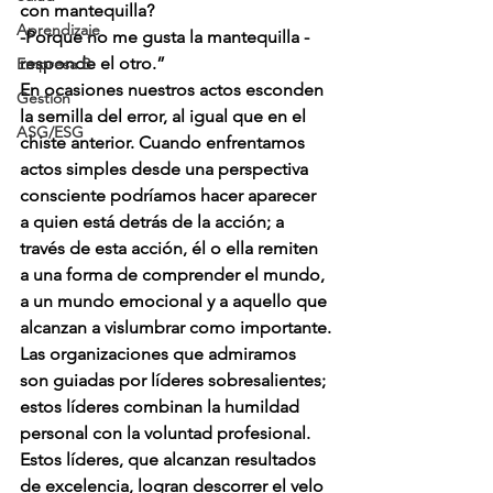
con mantequilla?
Aprendizaje
-Porque no me gusta la mantequilla -
responde el otro.”
Empresa B
En ocasiones nuestros actos esconden 
Gestión
la semilla del error, al igual que en el 
ASG/ESG
chiste anterior. Cuando enfrentamos 
actos simples desde una perspectiva 
consciente podríamos hacer aparecer 
a quien está detrás de la acción; a 
través de esta acción, él o ella remiten 
a una forma de comprender el mundo, 
a un mundo emocional y a aquello que 
alcanzan a vislumbrar como importante.
Las organizaciones que admiramos 
son guiadas por líderes sobresalientes; 
estos líderes combinan la humildad 
personal con la voluntad profesional. 
Estos líderes, que alcanzan resultados 
de excelencia, logran descorrer el velo 