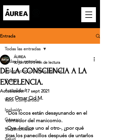
Entrada
Todas las entradas
ÁUREA
Todas las entradas
30 jun 2015
3 min de lectura
DE LA CONSCIENCIA A LA
Adaptación y cambio cultural
EXCELENCIA.
Cultura
Actualidad
Actualizado:
17 sept 2021
por Omar Cid M.
Valor Compartido
Inclusión
“Dos locos están desayunando en el 
Género
comedor del manicomio.
-Oye -le dice uno al otro-, ¿por qué 
Sostenibilidad
tiras los panecillos después de untarlos 
Salud