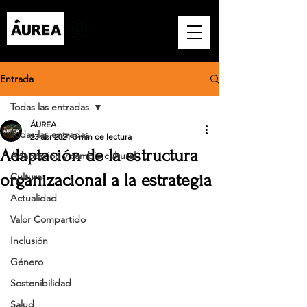
Entrada
Todas las entradas
ÁUREA
Todas las entradas
23 abr 2021
3 min de lectura
Adaptación de la estructura
Adaptación y cambio cultural
organizacional a la estrategia
Cultura
Actualidad
Valor Compartido
Inclusión
Género
Sostenibilidad
Salud