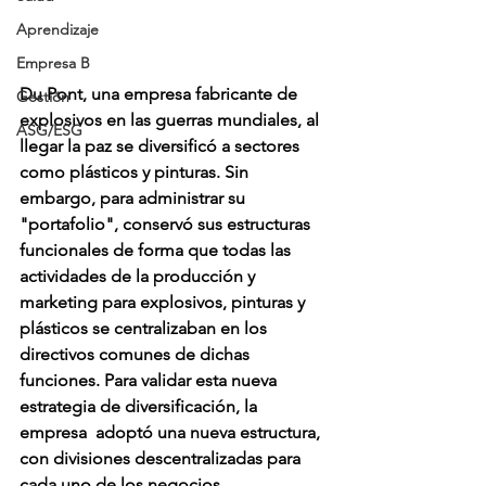
Aprendizaje
Empresa B
Du Pont, una empresa fabricante de 
Gestión
explosivos en las guerras mundiales, al 
ASG/ESG
llegar la paz se diversificó a sectores 
como plásticos y pinturas. Sin 
embargo, para administrar su 
"portafolio", conservó sus estructuras 
funcionales de forma que todas las 
actividades de la producción y 
marketing para explosivos, pinturas y 
plásticos se centralizaban en los 
directivos comunes de dichas 
funciones. Para validar esta nueva 
estrategia de diversificación, la 
empresa  adoptó una nueva estructura, 
con divisiones descentralizadas para 
cada uno de los negocios, 