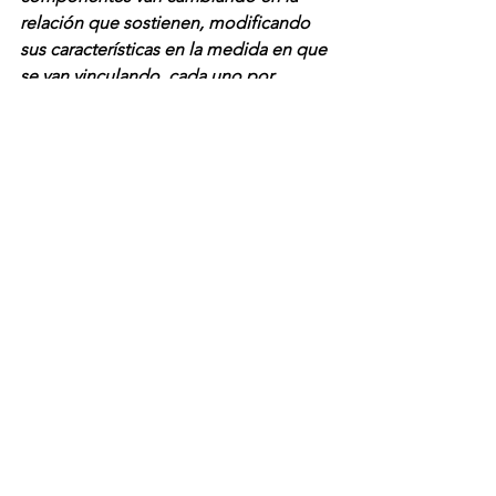
relación que sostienen, modificando 
sus características en la medida en que 
se van vinculando, cada uno por 
separado y al mismo tiempo en la 
propia vinculación, adaptándose 
progresivamente hasta encontrar la 
forma en la que sean 
complementarios”.
Ambos especialistas coinciden en que 
la innovación cultural es una forma de 
evolución organizacional que se 
manifiesta en un proceso auto-
sostenido de cambio y aprendizaje, lo 
que posibilita el emerger de un estilo 
innovador.
“Estos procesos de innovación cultural 
consideran la participación activa y 