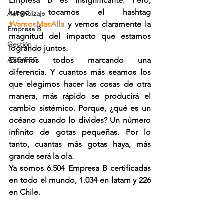
Empresa B es insignificante. Pero, 
luego tocamos el hashtag 
Aprendizaje
#VamosMasAlla
 y vemos claramente la 
Empresa B
magnitud del impacto que estamos 
Gestión
logrando juntos.
ASG/ESG
Estamos todos marcando una 
diferencia. Y cuantos más seamos los 
que elegimos hacer las cosas de otra 
manera, más rápido se producirá el 
cambio sistémico. Porque, ¿qué es un 
océano cuando lo divides? Un número 
infinito de gotas pequeñas. Por lo 
tanto, cuantas más gotas haya, más 
grande será la ola.
Ya somos 6.504 Empresa B certificadas 
en todo el mundo, 1.034 en latam y 226 
en Chile.