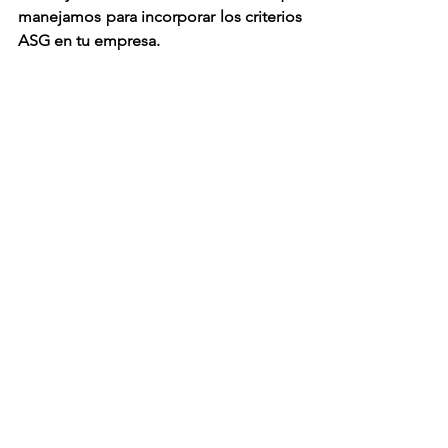
manejamos para incorporar los 
criterios 
ASG en tu empresa.
Sostenibilidad
Empresa B
ASG/ESG