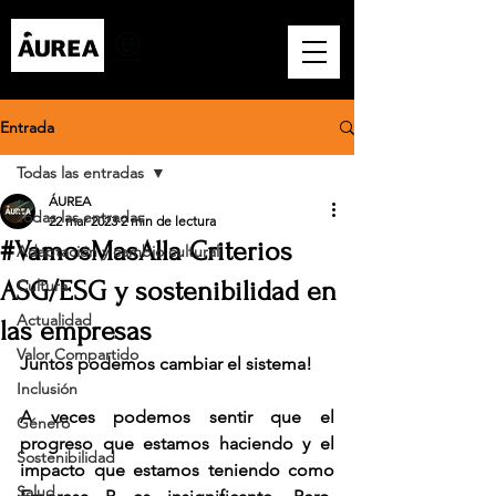
Entrada
Todas las entradas
ÁUREA
Todas las entradas
22 mar 2023
2 min de lectura
#VamosMasAlla Criterios
Adaptación y cambio cultural
ASG/ESG y sostenibilidad en
Cultura
Actualidad
las empresas
Valor Compartido
Juntos podemos cambiar el sistema!
Inclusión
A veces podemos sentir que el 
Género
progreso que estamos haciendo y el 
Sostenibilidad
impacto que estamos teniendo como 
Salud