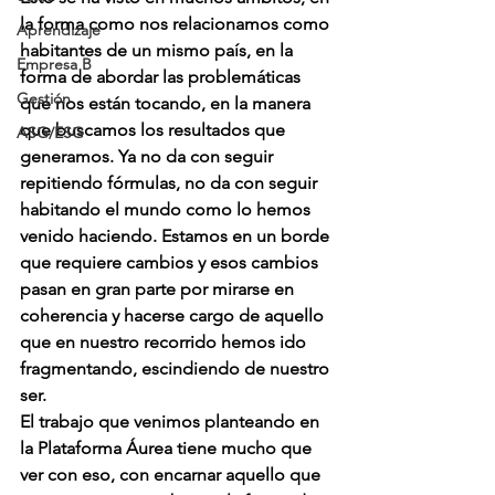
la forma como nos relacionamos como 
Aprendizaje
habitantes de un mismo país, en la 
Empresa B
forma de abordar las problemáticas 
Gestión
que nos están tocando, en la manera 
que buscamos los resultados que 
ASG/ESG
generamos. Ya no da con seguir 
repitiendo fórmulas, no da con seguir 
habitando el mundo como lo hemos 
venido haciendo. Estamos en un borde 
que requiere cambios y esos cambios 
pasan en gran parte por mirarse en 
coherencia y hacerse cargo de aquello 
que en nuestro recorrido hemos ido 
fragmentando, escindiendo de nuestro 
ser.
El trabajo que venimos planteando en 
la Plataforma Áurea tiene mucho que 
ver con eso, con encarnar aquello que 