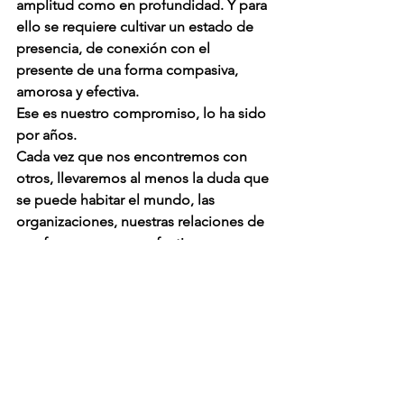
amplitud como en profundidad. Y para 
ello se requiere cultivar un estado de 
presencia, de conexión con el 
presente de una forma compasiva, 
amorosa y efectiva.
Ese es nuestro compromiso, lo ha sido 
por años.
Cada vez que nos encontremos con 
otros, llevaremos al menos la duda que 
se puede habitar el mundo, las 
organizaciones, nuestras relaciones de 
una forma amorosa, efectiva, 
conectada y consciente. Y que la 
lógica de polos la usaremos cuando 
sea útil y no como la regla para mirar lo 
que hacemos.  
Ahí, en esa conexión buscaremos 
actuar, tomando opción presente por 
una nueva forma de habitar el mundo, 