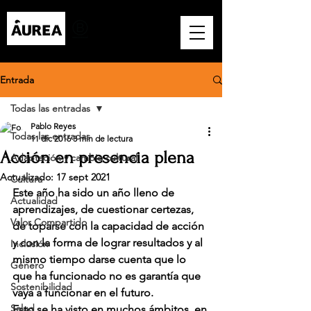
Entrada
Todas las entradas
Pablo Reyes
Todas las entradas
11 dic 2016
3 min de lectura
Acción en presencia plena
Adaptación y cambio cultural
Actualizado:
17 sept 2021
Cultura
Este año ha sido un año lleno de 
Actualidad
aprendizajes, de cuestionar certezas, 
Valor Compartido
de toparse con la capacidad de acción 
y con la forma de lograr resultados y al 
Inclusión
mismo tiempo darse cuenta que lo 
Género
que ha funcionado no es garantía que 
Sostenibilidad
vaya a funcionar en el futuro.
Salud
Esto se ha visto en muchos ámbitos, en 