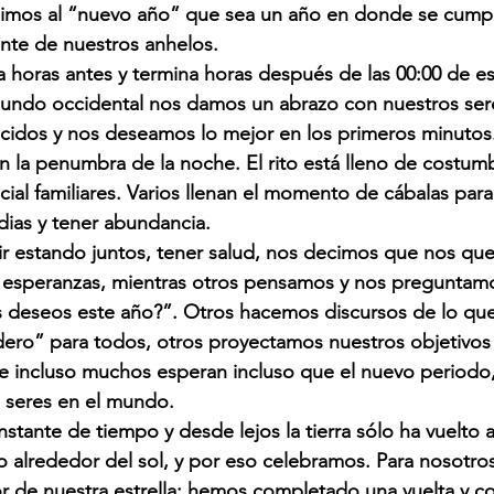
imos al “nuevo año” que sea un año en donde se cumpla
nte de nuestros anhelos.  
 horas antes y termina horas después de las 00:00 de e
undo occidental nos damos un abrazo con nuestros ser
cidos y nos deseamos lo mejor en los primeros minutos
ejan la penumbra de la noche. El rito está lleno de costum
ecial familiares. Varios llenan el momento de cábalas par
gedias y tener abundancia.
 estando juntos, tener salud, nos decimos que nos qu
 esperanzas, mientras otros pensamos y nos preguntamo
s deseos este año?”. Otros hacemos discursos de lo que
dero” para todos, otros proyectamos nuestros objetivos
e incluso muchos esperan incluso que el nuevo periodo,
s seres en el mundo.
stante de tiempo y desde lejos la tierra sólo ha vuelto a
 alrededor del sol, y por eso celebramos. Para nosotro
r de nuestra estrella: hemos completado una vuelta y c