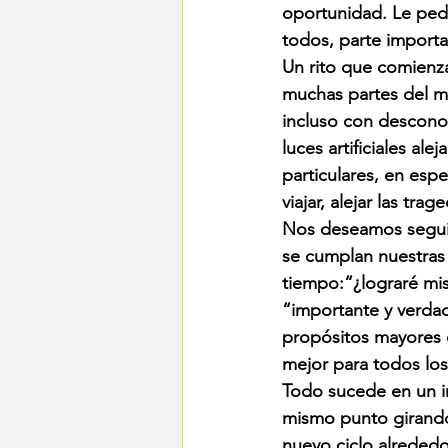
oportunidad. Le ped
todos, parte importa
Un rito que comienza
muchas partes del m
incluso con descono
luces artificiales al
particulares, en esp
viajar, alejar las tra
Nos deseamos seguir
se cumplan nuestras
tiempo:“¿lograré mi
“importante y verda
propósitos mayores 
mejor para todos lo
Todo sucede en un in
mismo punto girando
nuevo ciclo alrededo