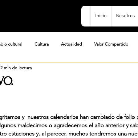
Inicio
Nosotros
bio cultural
Cultura
Actualidad
Valor Compartido
2 min de lectura
endizaje
Empresa B
Gestión
ASG/ESG
VO.
gritamos y  nuestros calendarios han cambiado de folio
algunos maldecimos o agradecemos el año anterior y s
tro estaciones y, al parecer, muchos tendremos una nue