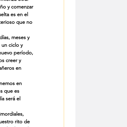
año y comenzar 
elta es en el 
terioso que no 
días, meses y 
un ciclo y 
nuevo período, 
s creer y 
añeros en 
enemos en 
s que es 
a será el 
imordiales, 
estro rito de 