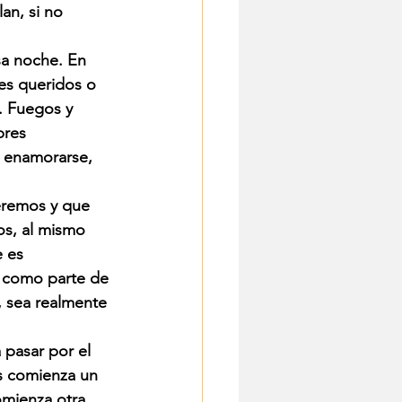
n, si no 
sa noche. En 
es queridos o 
. Fuegos y 
bres 
a enamorarse, 
eremos y que 
s, al mismo 
 es 
 como parte de 
 sea realmente 
 pasar por el 
s comienza un 
omienza otra.