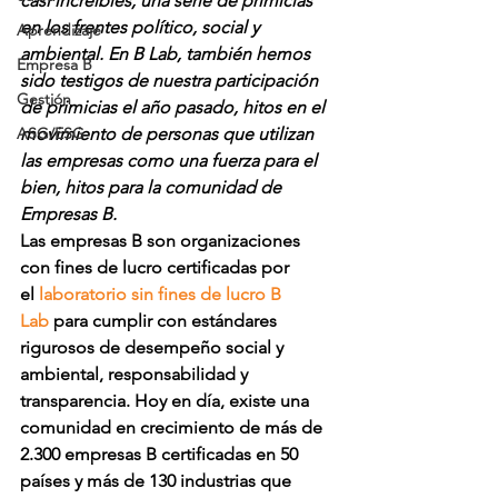
casi increíbles, una serie de primicias 
en los frentes político, social y 
Aprendizaje
ambiental. En B Lab, también hemos 
Empresa B
sido testigos de nuestra participación 
Gestión
de primicias el año pasado, hitos en el 
ASG/ESG
movimiento de personas que utilizan 
las empresas como una fuerza para el 
bien, hitos para la comunidad de 
Empresas B.
Las empresas B son organizaciones 
con fines de lucro certificadas por 
el 
laboratorio sin fines de lucro B 
Lab
 para cumplir con estándares 
rigurosos de desempeño social y 
ambiental, responsabilidad y 
transparencia. Hoy en día, existe una 
comunidad en crecimiento de más de 
2.300 empresas B certificadas en 50 
países y más de 130 industrias que 