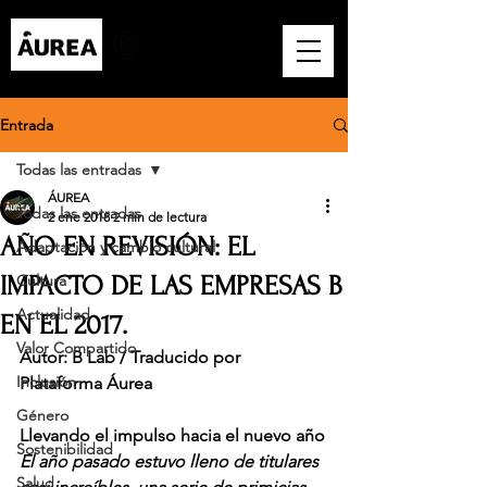
Entrada
Todas las entradas
ÁUREA
Todas las entradas
2 ene 2018
2 min de lectura
AÑO EN REVISIÓN: EL
Adaptación y cambio cultural
IMPACTO DE LAS EMPRESAS B
Cultura
Actualidad
EN EL 2017.
Valor Compartido
Autor: B Lab / Traducido por 
Inclusión
Plataforma Áurea
Género
Llevando el impulso hacia el nuevo año
Sostenibilidad
El año pasado estuvo lleno de titulares 
Salud